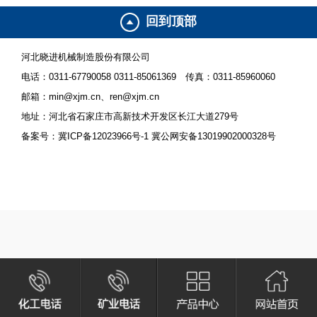
率。
回到顶部
该生产线从原料的自动上料、自动定位输
送、剪切冲压一体成型、成品输送、尾料自
动去除、氧化皮自动收集、智能检测分拣、
河北晓进机械制造股份有限公司
自动码垛、自动捆扎实现了托盘全自动化的
电话：0311-67790058 0311-85061369
传真：0311-85960060
生产模式。生产线之间通过自动化集中控
制，确保了生产过程中的本质安全，智能化
邮箱：min@xjm.cn、ren@xjm.cn
控制系统，可实现远程监控和故障排除，提
地址：河北省石家庄市高新技术开发区长江大道279号
高了生产线的可靠性。
备案号：冀ICP备12023966号-1 冀公网安备13019902000328号